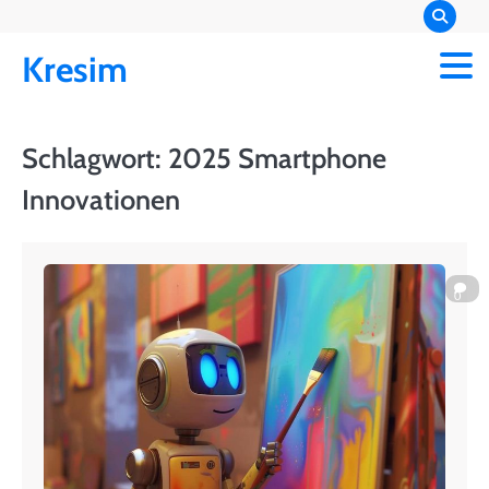
Skip
to
Kresim
content
Schlagwort:
2025 Smartphone
Innovationen
0