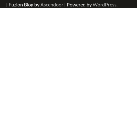
| Fuzion Blog by
Ascendoor
| Powered by
WordPress
.