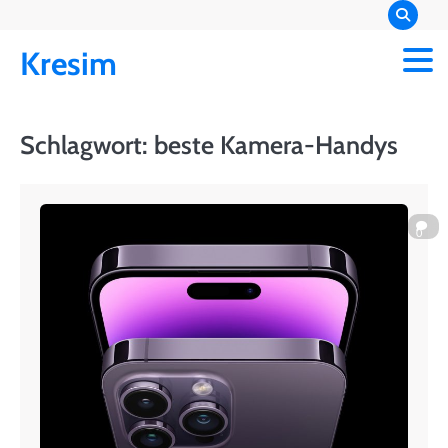
Skip
to
Kresim
content
Schlagwort:
beste Kamera-Handys
0