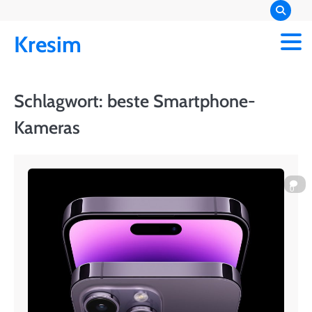
Skip
to
Kresim
content
Schlagwort:
beste Smartphone-
Kameras
0