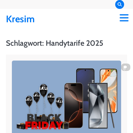
Skip
to
Kresim
content
Schlagwort:
Handytarife 2025
0