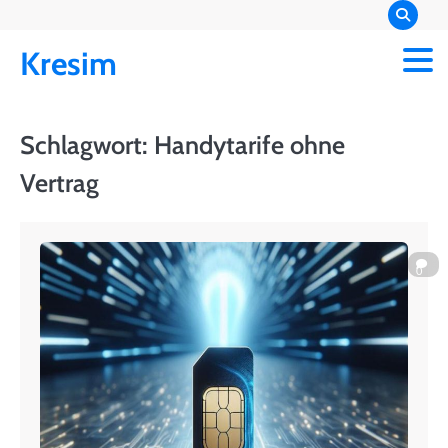
Skip
to
Kresim
content
Schlagwort:
Handytarife ohne
Vertrag
0