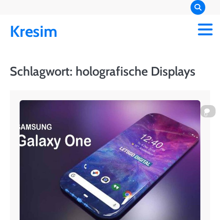
Skip
to
Kresim
content
Schlagwort:
holografische Displays
0