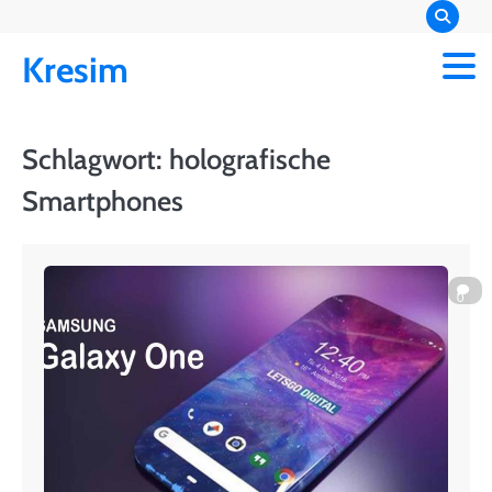
Skip
to
Kresim
content
Schlagwort:
holografische
Smartphones
0