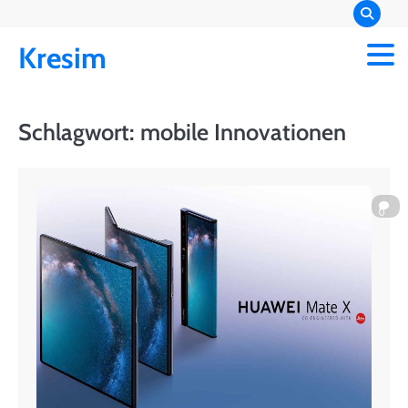
Skip
to
Kresim
content
Schlagwort:
mobile Innovationen
0