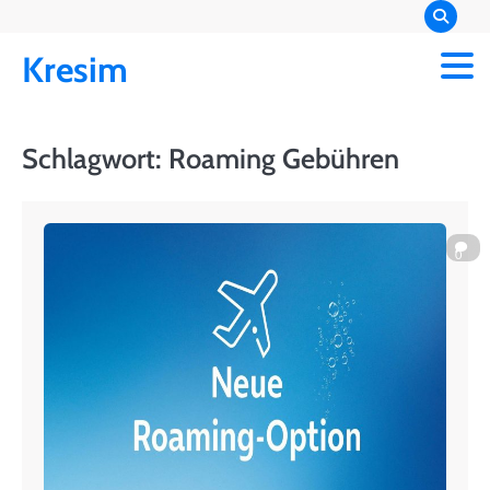
Skip
to
Kresim
content
Schlagwort:
Roaming Gebühren
0