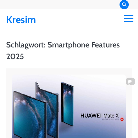
Skip
to
Kresim
content
Schlagwort:
Smartphone Features
2025
0