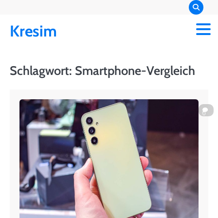
Skip
to
Kresim
content
Schlagwort:
Smartphone-Vergleich
0