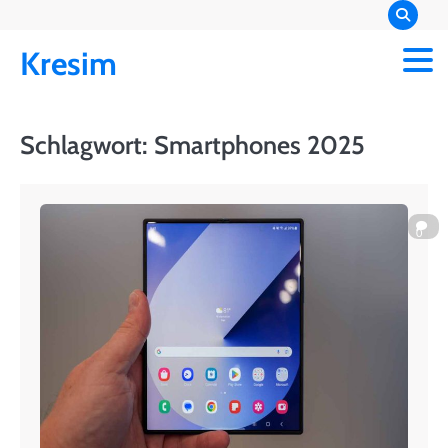
Skip
to
Kresim
content
Schlagwort:
Smartphones 2025
0