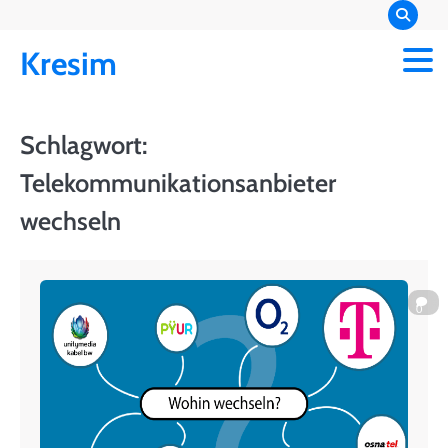
Skip
to
Kresim
content
Schlagwort:
Telekommunikationsanbieter
wechseln
0