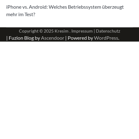
iPhone vs. Android: Welches Betriebssystem überzeugt
mehr im Test?
Copyright © 2025
Kresim .
Impressum
|
Datenschutz
| Fuzion Blog by
Ascendoor
| Powered by
WordPress
.