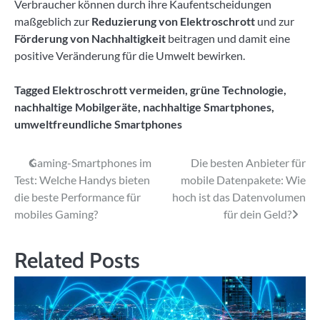
Verbraucher können durch ihre Kaufentscheidungen
maßgeblich zur
Reduzierung von Elektroschrott
und zur
Förderung von Nachhaltigkeit
beitragen und damit eine
positive Veränderung für die Umwelt bewirken.
Tagged
Elektroschrott vermeiden
,
grüne Technologie
,
nachhaltige Mobilgeräte
,
nachhaltige Smartphones
,
umweltfreundliche Smartphones
Beitragsnavigation
Gaming-Smartphones im
Die besten Anbieter für
Test: Welche Handys bieten
mobile Datenpakete: Wie
die beste Performance für
hoch ist das Datenvolumen
mobiles Gaming?
für dein Geld?
Related Posts