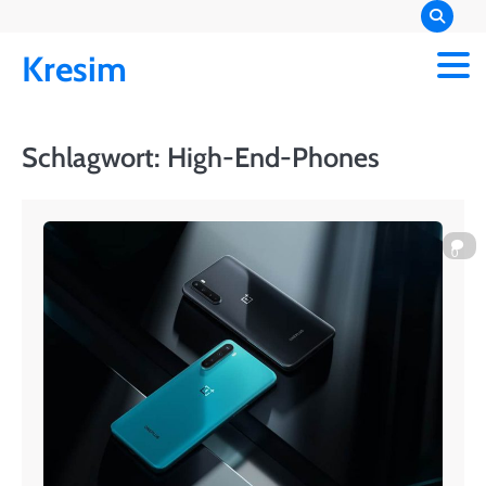
Skip
to
Kresim
content
Schlagwort:
High-End-Phones
0