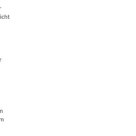
r
icht
r
en
um