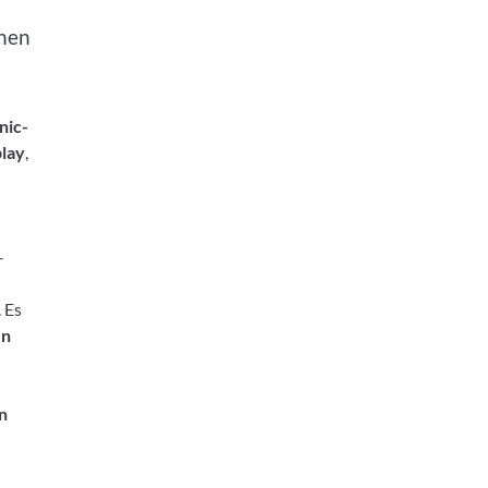
inen
nic-
lay
,
-
 Es
en
n