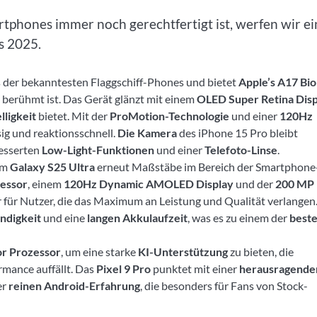
tphones immer noch gerechtfertigt ist, werfen wir e
s 2025.
s der bekanntesten Flaggschiff-Phones und bietet
Apple’s A17 Bio
berühmt ist. Das Gerät glänzt mit einem
OLED Super Retina Disp
lligkeit
bietet. Mit der
ProMotion-Technologie
und einer
120Hz
sig und reaktionsschnell.
Die Kamera
des iPhone 15 Pro bleibt
besserten
Low-Light-Funktionen
und einer
Telefoto-Linse
.
em
Galaxy S25 Ultra
erneut Maßstäbe im Bereich der Smartphone
zessor
, einem
120Hz Dynamic AMOLED Display
und der
200 MP
er für Nutzer, die das Maximum an Leistung und Qualität verlangen.
ndigkeit
und eine
langen Akkulaufzeit
, was es zu einem der
best
or Prozessor
, um eine starke
KI-Unterstützung
zu bieten, die
mance auffällt. Das
Pixel 9 Pro
punktet mit einer
herausragende
er
reinen Android-Erfahrung
, die besonders für Fans von Stock-