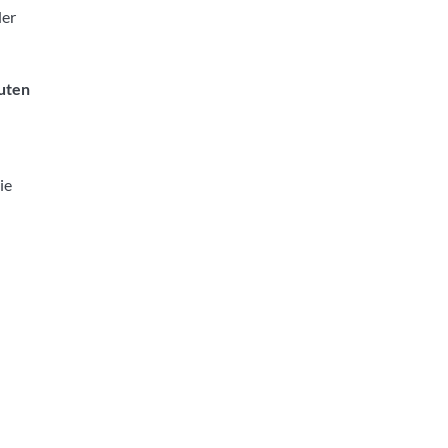
er
uten
ie