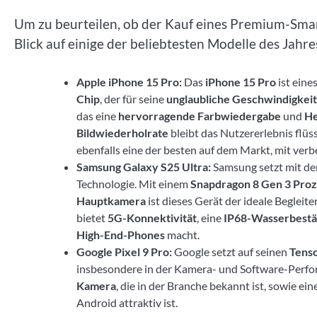
Um zu beurteilen, ob der Kauf eines Premium-Smar
Blick auf einige der beliebtesten Modelle des Jahre
Apple iPhone 15 Pro:
Das
iPhone 15 Pro
ist eine
Chip
, der für seine
unglaubliche Geschwindigkeit
das eine
hervorragende Farbwiedergabe
und
He
Bildwiederholrate
bleibt das Nutzererlebnis flüs
ebenfalls eine der besten auf dem Markt, mit ver
Samsung Galaxy S25 Ultra:
Samsung setzt mit d
Technologie. Mit einem
Snapdragon 8 Gen 3 Pro
Hauptkamera
ist dieses Gerät der ideale Begleit
bietet
5G-Konnektivität
, eine
IP68-Wasserbestä
High-End-Phones
macht.
Google Pixel 9 Pro:
Google setzt auf seinen
Tens
insbesondere in der Kamera- und Software-Perfor
Kamera
, die in der Branche bekannt ist, sowie ein
Android attraktiv ist.