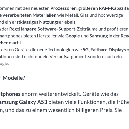
kommen mit den neuesten
Prozessoren
,
größeren RAM-Kapazitä
ie
verarbeiteten Materialien
wie Metall, Glas und hochwertige
nd ein
erstklassiges Nutzungserlebnis
.
 der Regel
längere Software-Support
-Zeiträume und profitieren
martphones bieten Hersteller wie
Google
und
Samsung
in der Reg
cher
macht.
e ersten Geräte, die neue Technologien wie
5G
,
Faltbare Displays
o
ationen sind nicht nur ein Verkaufsargument, sondern auch ein
ogie.
f-Modelle?
rtphones
enorm weiterentwickelt. Geräte wie das
amsung Galaxy A53
bieten viele Funktionen, die früh
 und das zu einem wesentlich billigeren Preis. Sie