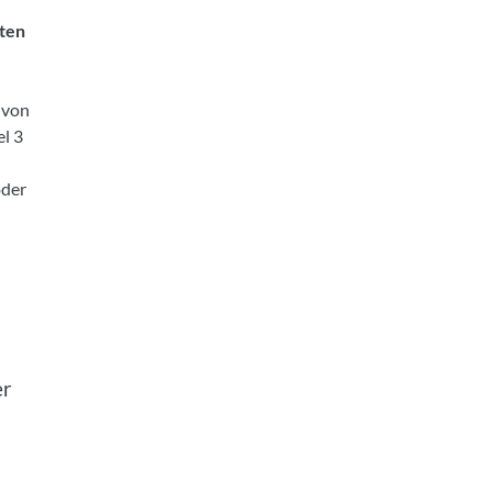
ten
 von
el 3
der
er