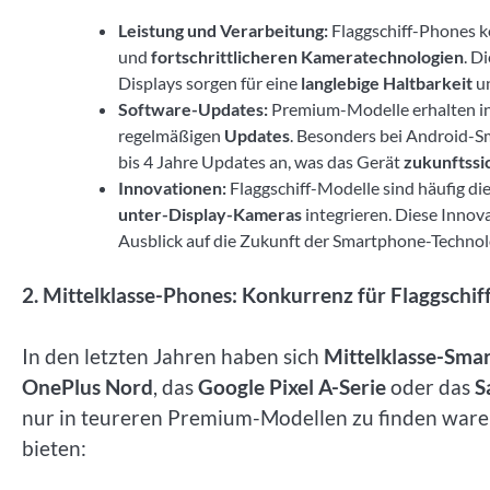
Leistung und Verarbeitung:
Flaggschiff-Phones 
und
fortschrittlicheren Kameratechnologien
. D
Displays sorgen für eine
langlebige Haltbarkeit
u
Software-Updates:
Premium-Modelle erhalten in
regelmäßigen
Updates
. Besonders bei Android-S
bis 4 Jahre Updates an, was das Gerät
zukunftssi
Innovationen:
Flaggschiff-Modelle sind häufig di
unter-Display-Kameras
integrieren. Diese Innov
Ausblick auf die Zukunft der Smartphone-Technol
2. Mittelklasse-Phones: Konkurrenz für Flaggschif
In den letzten Jahren haben sich
Mittelklasse-Sma
OnePlus Nord
, das
Google Pixel A-Serie
oder das
S
nur in teureren Premium-Modellen zu finden waren,
bieten: