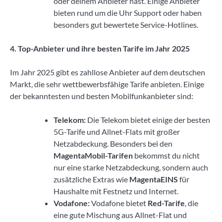
oder deinem Anbieter hast. Einige Anbieter
bieten rund um die Uhr Support oder haben
besonders gut bewertete Service-Hotlines.
4. Top-Anbieter und ihre besten Tarife im Jahr 2025
Im Jahr 2025 gibt es zahllose Anbieter auf dem deutschen
Markt, die sehr wettbewerbsfähige Tarife anbieten. Einige
der bekanntesten und besten Mobilfunkanbieter sind:
Telekom:
Die Telekom bietet einige der besten
5G-Tarife und Allnet-Flats mit großer
Netzabdeckung. Besonders bei den
MagentaMobil-Tarifen
bekommst du nicht
nur eine starke Netzabdeckung, sondern auch
zusätzliche Extras wie
MagentaEINS
für
Haushalte mit Festnetz und Internet.
Vodafone:
Vodafone bietet
Red-Tarife
, die
eine gute Mischung aus Allnet-Flat und