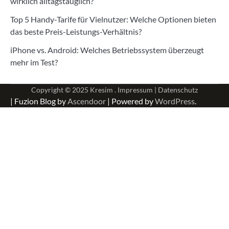
wirklich alltagstauglich?
Top 5 Handy-Tarife für Vielnutzer: Welche Optionen bieten
das beste Preis-Leistungs-Verhältnis?
iPhone vs. Android: Welches Betriebssystem überzeugt
mehr im Test?
Copyright © 2025
Kresim .
Impressum
|
Datenschutz
| Fuzion Blog by
Ascendoor
| Powered by
WordPress
.