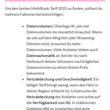
Um den besten Mobilfunk-Tarif 2025 zu finden, solltest du
mehrere Faktoren berücksichtigen:
Datenvolumen:
Überlege dir, wie viel
Datenvolumen du monatlich brauchst. Wenn
du viel auf dem Weg bist oder Streaming-
Dienste nutzt, brauchst du mehr
Datenvolumen. Viele Anbieter bieten auch
Datenautomatik
an, bei der du nach
Verbrauch deines Volumens nachträgliches
Datenvolumen zu einem festen Preis
bekommst.
Netzabdeckung und Geschwindigkeit:
Ein
billiger Tarif bringt wenig, wenn das Netz in
deiner Region schlecht ist. Untersuche die
Netzabdeckung
der Anbieter und achte auf
die
Verfügbarkeit von 5G
. In städtischen
Gebieten gibt es inzwischen eine gute