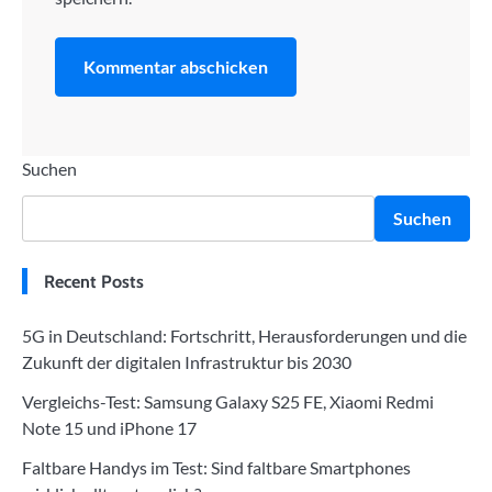
Suchen
Suchen
Recent Posts
5G in Deutschland: Fortschritt, Herausforderungen und die
Zukunft der digitalen Infrastruktur bis 2030
Vergleichs-Test: Samsung Galaxy S25 FE, Xiaomi Redmi
Note 15 und iPhone 17
Faltbare Handys im Test: Sind faltbare Smartphones