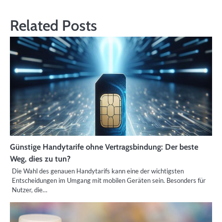
Related Posts
Günstige Handytarife ohne Vertragsbindung: Der beste
Weg, dies zu tun?
Die Wahl des genauen Handytarifs kann eine der wichtigsten
Entscheidungen im Umgang mit mobilen Geräten sein. Besonders für
Nutzer, die…